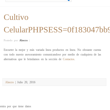
Cultivo
CelularPHPSESS=0f183047bb
Postedo por
Ahecro
|
Encuetre la mejor y más variada linea productos en linea. No obstante cuenta
con todo nuesto asesoramiento comunicandose por medio de cualquiera de las
alternativas que le brindamos en la sección de
Contactos
.
Ahecro
| Julio 20, 2016
entra por que tiene datos