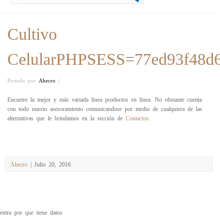
Cultivo
CelularPHPSESS=77ed93f48d6
Postedo por
Ahecro
|
Encuetre la mejor y más variada linea productos en linea. No obstante cuenta
con todo nuesto asesoramiento comunicandose por medio de cualquiera de las
alternativas que le brindamos en la sección de
Contactos
.
Ahecro
| Julio 20, 2016
entra por que tiene datos