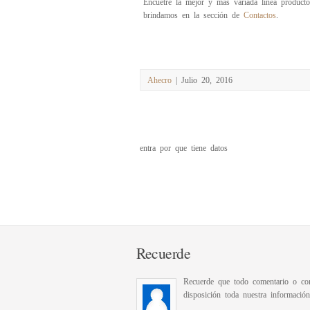
Encuetre la mejor y más variada linea producto
brindamos en la sección de
Contactos
.
Ahecro
| Julio 20, 2016
entra por que tiene datos
Recuerde
Recuerde que todo comentario o con
disposición toda nuestra informació