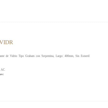
VIDR
rante de Vidrio Tipo Graham con Serpentina, Largo: 400mm, Sin Esmeril
:
AC
ov: