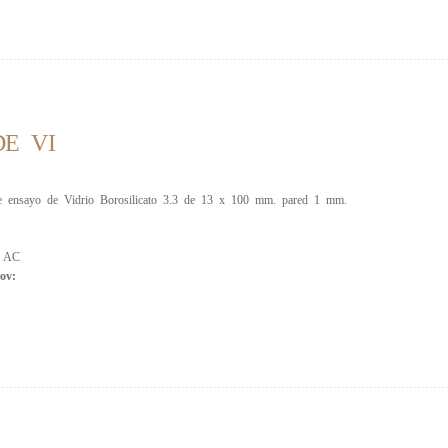
E VI
 ensayo de Vidrio Borosilicato 3.3 de 13 x 100 mm. pared 1 mm.
:
AC
ov: