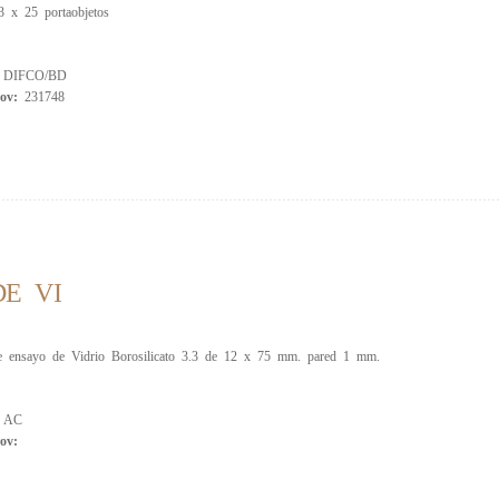
3 x 25 portaobjetos
:
DIFCO/BD
rov:
231748
E VI
 ensayo de Vidrio Borosilicato 3.3 de 12 x 75 mm. pared 1 mm.
:
AC
ov: