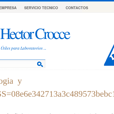
EMPRESA
SERVICIO TECNICO
CONTACTOS
Hector Crocce
Útiles para Laboratorios ...
logia y
SS=08e6e342713a3c489573bebc