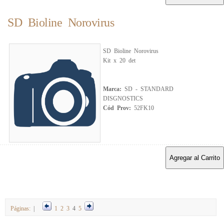
SD Bioline Norovirus
SD Bioline Norovirus
Kit x 20 det
Marca:
SD - STANDARD
DISGNOSTICS
Cód Prov:
52FK10
Agregar al Carrito
Páginas:
|
1
2
3
4
5