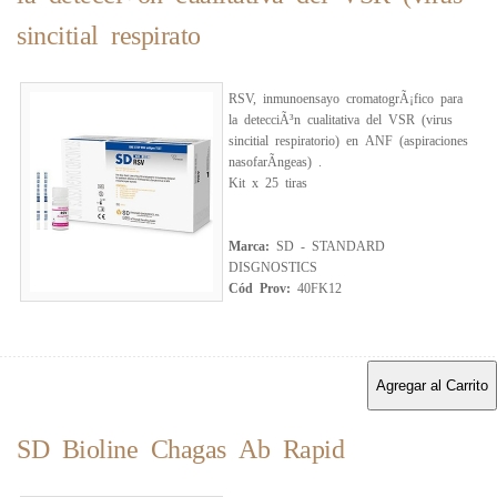
sincitial respirato
RSV, inmunoensayo cromatogrÃ¡fico para
la detecciÃ³n cualitativa del VSR (virus
sincitial respiratorio) en ANF (aspiraciones
nasofarÃ­ngeas) .
Kit x 25 tiras
Marca:
SD - STANDARD
DISGNOSTICS
Cód Prov:
40FK12
Agregar al Carrito
SD Bioline Chagas Ab Rapid