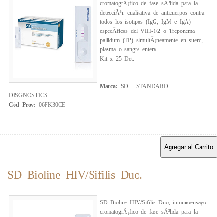
cromatogrÃ¡fico de fase sÃ³lida para la
detecciÃ³n cualitativa de anticuerpos contra
todos los isotipos (IgG, IgM e IgA)
especÃ­ficos del VIH-1/2 o Treponema
pallidum (TP) simultÃ¡neamente en suero,
plasma o sangre entera.
Kit x 25 Det.
Marca:
SD - STANDARD
DISGNOSTICS
Cód Prov:
06FK30CE
Agregar al Carrito
SD Bioline HIV/Sifilis Duo.
SD Bioline HIV/Sifilis Duo, inmunoensayo
cromatogrÃ¡fico de fase sÃ³lida para la