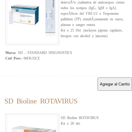
detecciÃ³n cualitativa de anticuerpos contra
todos los isotipos (IgG, IgM e IgA)
especÃ­ficos del VIH-1/2 o Treponema
pallidum (TP) simultÃ¡neamente en suero,
plasma o sangre entera.
Kit x 25 Det. (incluyen pipetas capilares,
hisopos con alcohol y lancetas)
Marca:
SD - STANDARD DISGNOSTICS
Cód Prov:
06FK35CE
Agregar al Carrito
SD Bioline ROTAVIRUS
SD Bioline ROTAVIRUS
Kit x 20 det.