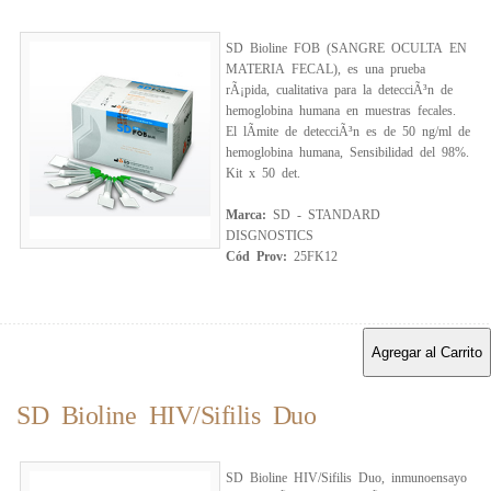
SD Bioline FOB (SANGRE OCULTA EN
MATERIA FECAL), es una prueba
rÃ¡pida, cualitativa para la detecciÃ³n de
hemoglobina humana en muestras fecales.
El lÃ­mite de detecciÃ³n es de 50 ng/ml de
hemoglobina humana, Sensibilidad del 98%.
Kit x 50 det.
Marca:
SD - STANDARD
DISGNOSTICS
Cód Prov:
25FK12
Agregar al Carrito
SD Bioline HIV/Sifilis Duo
SD Bioline HIV/Sifilis Duo, inmunoensayo