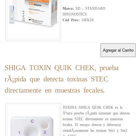
Marca:
SD - STANDARD
DISGNOSTICS
Cód Prov:
14FK10
Agregar al Carrito
SHIGA TOXIN QUIK CHEK, prueba
rÃ¡pida que detecta toxinas STEC
directamente en muestras fecales.
TOXINA SHIGA QUIK CHEK es la
Ãºnica prueba rÃ¡pida existente que detecta
toxinas STEC directamente en muestras
fecales. El ensayo detecta y diferencia
simultÃ¡neamente las toxinas Stx1 y Stx2