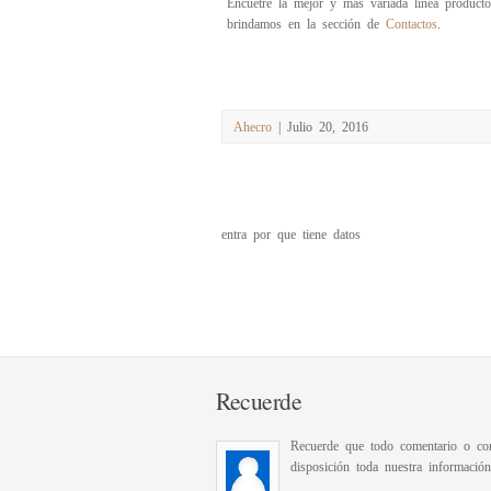
Encuetre la mejor y más variada linea producto
brindamos en la sección de
Contactos
.
Ahecro
| Julio 20, 2016
entra por que tiene datos
Recuerde
Recuerde que todo comentario o con
disposición toda nuestra informació