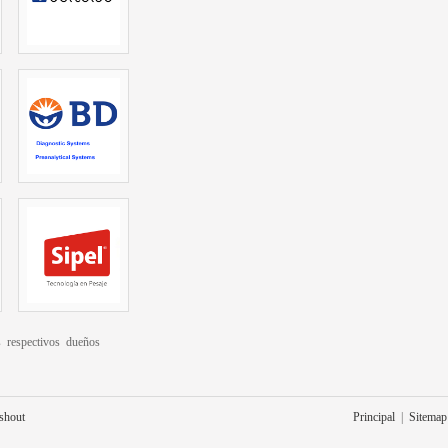
 respectivos dueños
eshout
Principal
|
Sitemap